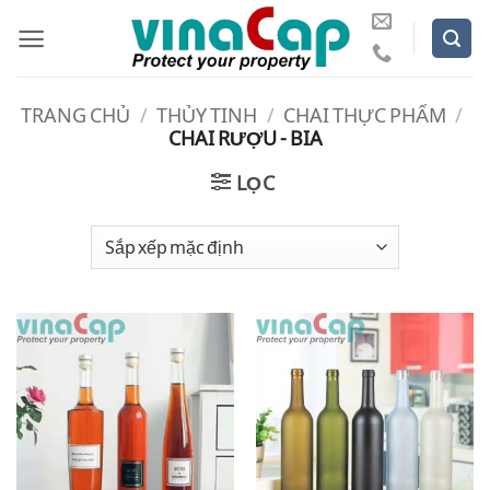
Bỏ
qua
nội
dung
TRANG CHỦ
/
THỦY TINH
/
CHAI THỰC PHẨM
/
CHAI RƯỢU - BIA
LỌC