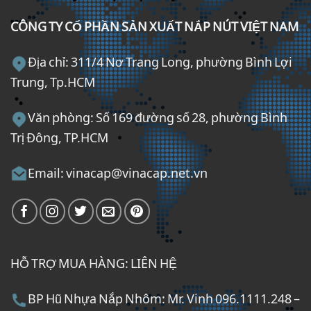
CÔNG TY CỔ PHẦN SẢN XUẤT NẮP NÚT VIỆT NAM
Địa chỉ: 311/4 Nơ Trang Long, phường Bình Lợi
Trung, Tp.HCM
Văn phòng: Số 169 đường số 28, phường Bình
Trị Đông, TP.HCM
Email: vinacap@vinacap.net.vn
HỖ TRỢ MUA HÀNG: LIÊN HỆ
BP Hũ Nhựa Nắp Nhôm: Mr. Vinh 096.1111.248 –