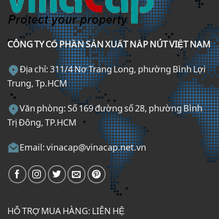
CÔNG TY CỔ PHẦN SẢN XUẤT NẮP NÚT VIỆT NAM
Địa chỉ: 311/4 Nơ Trang Long, phường Bình Lợi
Trung, Tp.HCM
Văn phòng: Số 169 đường số 28, phường Bình
Trị Đông, TP.HCM
Email: vinacap@vinacap.net.vn
HỖ TRỢ MUA HÀNG: LIÊN HỆ