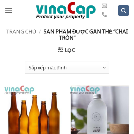
Bỏ
qua
nội
dung
TRANG CHỦ
/
SẢN PHẨM ĐƯỢC GẮN THẺ “CHAI
TRÒN”
LỌC