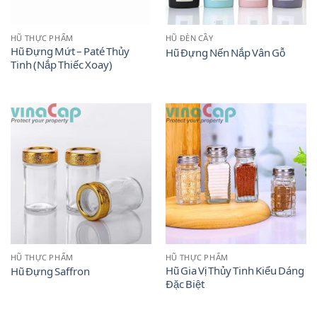
HŨ THỰC PHẨM
HŨ ĐÈN CẦY
Hũ Đựng Mứt – Paté Thủy
Hũ Đựng Nến Nắp Vân Gỗ
Tinh (Nắp Thiếc Xoay)
HŨ THỰC PHẨM
HŨ THỰC PHẨM
Hũ Gia Vị Thủy Tinh Kiểu Dáng
Hũ Đựng Saffron
Đặc Biệt