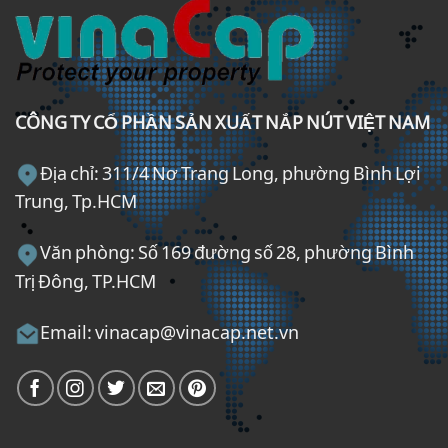
CÔNG TY CỔ PHẦN SẢN XUẤT NẮP NÚT VIỆT NAM
Địa chỉ: 311/4 Nơ Trang Long, phường Bình Lợi
Trung, Tp.HCM
Văn phòng: Số 169 đường số 28, phường Bình
Trị Đông, TP.HCM
Email: vinacap@vinacap.net.vn