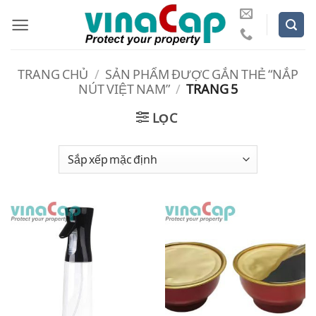
Bỏ
qua
nội
dung
TRANG CHỦ
/
SẢN PHẨM ĐƯỢC GẮN THẺ “NẮP
NÚT VIỆT NAM”
/
TRANG 5
LỌC