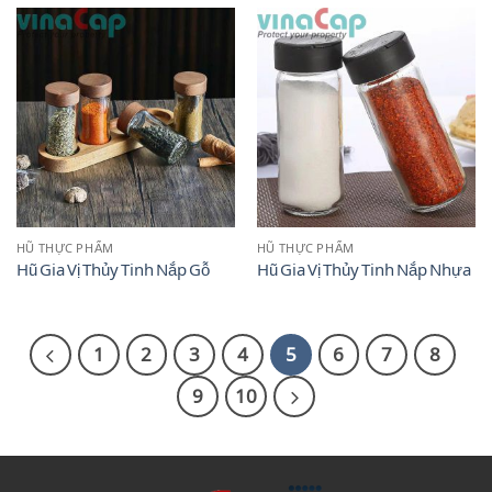
HŨ THỰC PHẨM
HŨ THỰC PHẨM
Hũ Gia Vị Thủy Tinh Nắp Gỗ
Hũ Gia Vị Thủy Tinh Nắp Nhựa
1
2
3
4
5
6
7
8
9
10