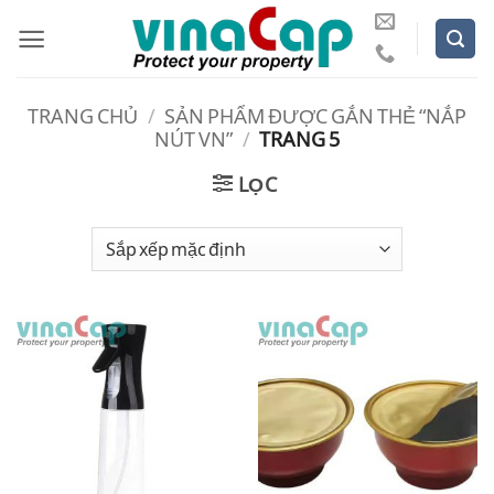
Bỏ
qua
nội
dung
TRANG CHỦ
/
SẢN PHẨM ĐƯỢC GẮN THẺ “NẮP
NÚT VN”
/
TRANG 5
LỌC