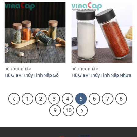
HŨ THỰC PHẨM
HŨ THỰC PHẨM
Hũ Gia Vị Thủy Tinh Nắp Gỗ
Hũ Gia Vị Thủy Tinh Nắp Nhựa
1
2
3
4
5
6
7
8
9
10