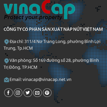
CÔNG TY CỔ PHẦN SẢN XUẤT NẮP NÚT VIỆT NAM
Địa chỉ: 311/4 Nơ Trang Long, phường Bình Lợi
Trung, Tp.HCM
Văn phòng: Số 169 đường số 28, phường Bình
Trị Đông, TP.HCM
Email: vinacap@vinacap.net.vn