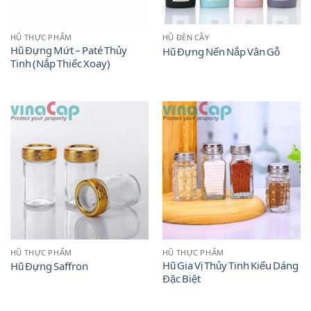
HŨ THỰC PHẨM
HŨ ĐÈN CẦY
Hũ Đựng Mứt – Paté Thủy
Hũ Đựng Nến Nắp Vân Gỗ
Tinh (Nắp Thiếc Xoay)
HŨ THỰC PHẨM
HŨ THỰC PHẨM
Hũ Gia Vị Thủy Tinh Kiểu Dáng
Hũ Đựng Saffron
Đặc Biệt