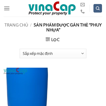
Bỏ
qua
nội
dung
TRANG CHỦ
/
SẢN PHẨM ĐƯỢC GẮN THẺ “PHUY
NHỰA”
LỌC