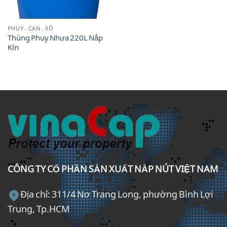
PHUY - CAN - XÔ
Thùng Phuy Nhựa 220L Nắp
Kín
CÔNG TY CỔ PHẦN SẢN XUẤT NẮP NÚT VIỆT NAM
Địa chỉ: 311/4 Nơ Trang Long, phường Bình Lợi
Trung, Tp.HCM