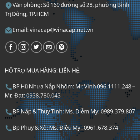
Văn phòng: Số 169 đường số 28, phường Bình
Trị Đông, TP.HCM
Email: vinacap@vinacap.net.vn
HỖ TRỢ MUA HÀNG: LIÊN HỆ
BP Hũ Nhựa Nắp Nhôm: Mr. Vinh 096.1111.248 –
Mr. Đạt: 0938.780.043
BP Nắp & Thủy Tinh: Ms. Diễm My: 0989.379.807
Bp Phuy & Xô: Ms. Điều My : 0961.678.374