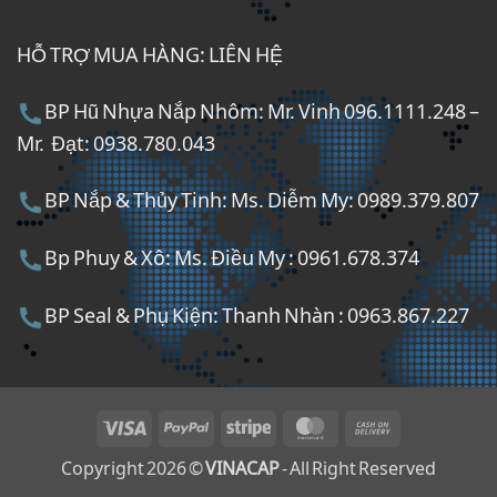
HỖ TRỢ MUA HÀNG: LIÊN HỆ
BP Hũ Nhựa Nắp Nhôm: Mr. Vinh 096.1111.248 –
Mr. Đạt: 0938.780.043
BP Nắp & Thủy Tinh: Ms. Diễm My: 0989.379.807
Bp Phuy & Xô: Ms. Điều My : 0961.678.374
BP Seal & Phụ Kiện: Thanh Nhàn : 0963.867.227
Visa
PayPal
Stripe
MasterCard
Cash
On
Copyright 2026 ©
VINACAP
- All Right Reserved
Delivery