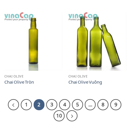
CHAI OLIVE
CHAI OLIVE
Chai Olive Tròn
Chai Olive Vuông
1
2
3
4
5
…
8
9
10