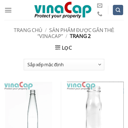
Bỏ
qua
nội
dung
TRANG CHỦ
/
SẢN PHẨM ĐƯỢC GẮN THẺ
“VINACAP”
/
TRANG 2
LỌC