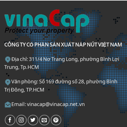
CÔNG TY CỔ PHẦN SẢN XUẤT NẮP NÚT VIỆT NAM
Địa chỉ: 311/4 Nơ Trang Long, phường Bình Lợi
Trung, Tp.HCM
Văn phòng: Số 169 đường số 28, phường Bình
Trị Đông, TP.HCM
Email: vinacap@vinacap.net.vn